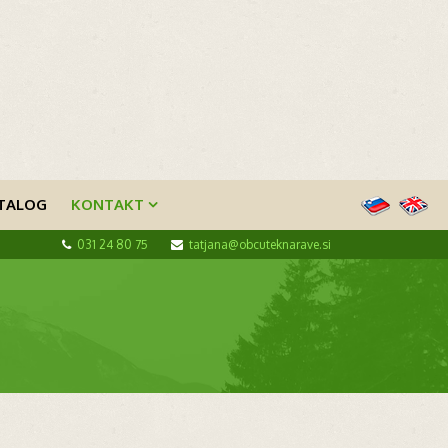
TALOG
KONTAKT
031 24 80 75
tatjana@obcuteknarave.si