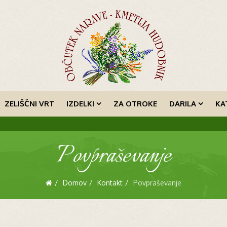
ZELIŠČNI VRT
IZDELKI
ZA OTROKE
DARILA
KA
Povpraševanje
Domov
Kontakt
Povpraševanje