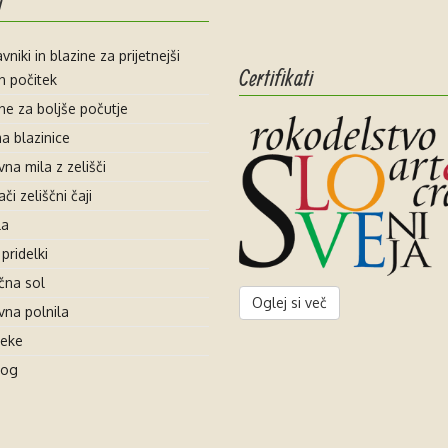
i
vniki in blazine za prijetnejši
Certifikati
n počitek
ne za boljše počutje
a blazinice
na mila z zelišči
i zeliščni čaji
la
 pridelki
čna sol
Oglej si več
vna polnila
leke
log