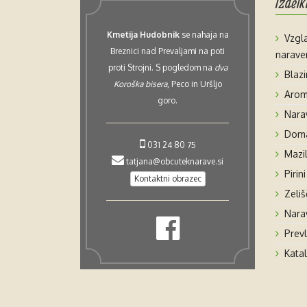
Izdelk
Kmetija Hudobnik
se nahaja na
Vzgla
Breznici nad Prevaljami na poti
narave
proti Strojni. S pogledom na
dva
Blazi
Koroška bisera
, Peco in Uršljo
Arom
goro.
Narav
Domač
031 24 80 75
Mazi
tatjana@obcuteknarave.si
Pirini
Kontaktni obrazec
Zeliš
Nara
Prev
Kata