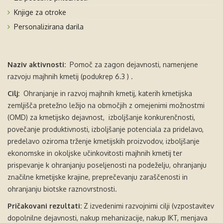
Knjige za otroke
Personalizirana darila
Naziv aktivnosti:
Pomoč za zagon dejavnosti, namenjene
razvoju majhnih kmetij (podukrep 6.3 ) .
Cilj:
Ohranjanje in razvoj majhnih kmetij, katerih kmetijska
zemljišča pretežno ležijo na območjih z omejenimi možnostmi
(OMD) za kmetijsko dejavnost, izboljšanje konkurenčnosti,
povečanje produktivnosti, izboljšanje potenciala za pridelavo,
predelavo oziroma trženje kmetijskih proizvodov, izboljšanje
ekonomske in okoljske učinkovitosti majhnih kmetij ter
prispevanje k ohranjanju poseljenosti na podeželju, ohranjanju
značilne kmetijske krajine, preprečevanju zaraščenosti in
ohranjanju biotske raznovrstnosti.
Pričakovani rezultati:
Z izvedenimi razvojnimi cilji (vzpostavitev
dopolnilne dejavnosti, nakup mehanizacije, nakup IKT, menjava