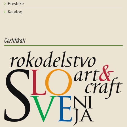
Prevleke
Katalog
Certifikati