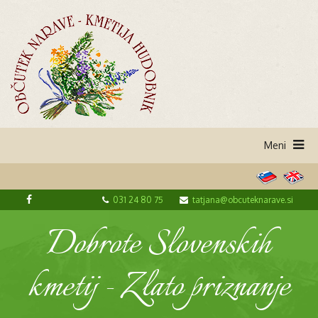
031 24 80 75
tatjana@obcuteknarave.si
Dobrote Slovenskih
kmetij - Zlato priznanje