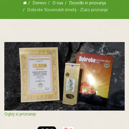
Domov
O nas
Dosežki in priznanja
Dobrote Slovenskih kmetij - Zlato priznanje
Oglej si priznanje