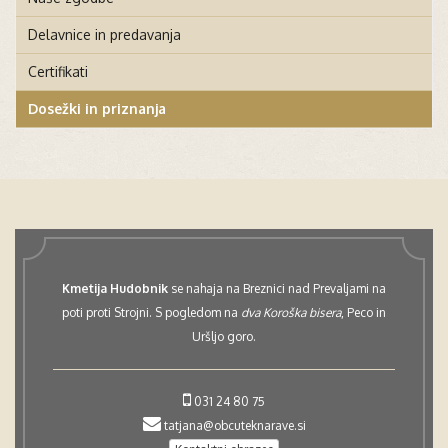
Delavnice in predavanja
Certifikati
Dosežki in priznanja
Kmetija Hudobnik
se nahaja na Breznici nad Prevaljami na
poti proti Strojni. S pogledom na
dva Koroška bisera
, Peco in
Uršljo goro.
031 24 80 75
tatjana@obcuteknarave.si